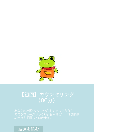
／引きこもり／こころの拠り
所・居場所がみつからない
／トラウマ／生きづらさ／依
存・共依存
／自分の存在価値についての悩
み
／DV／ハラスメント／いじめ
／性的な悩み／恋愛／男女関係
のもつれ など
【初回】カウンセリング
（80分）
あなたのお困りごとをお話してみませんか？
​カウンセラーがじっくりと耳を傾け、まずは問題
の全容を把握していきます。
続きを読む