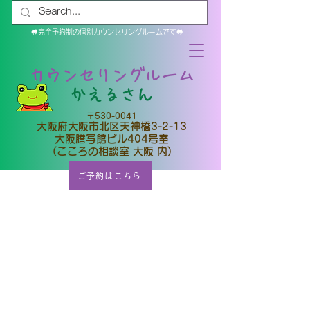
🐸完全予約制の個別カウンセリングルームです🐸
カウンセリングルーム
​かえるさん
〒530-0041
大阪府大阪市北区天神橋3-2-13
大阪謄写館ビル404号室
(こころの相談室 大阪 内)
ご予約はこちら
※迷われている方は
​、
ご予約の上、ど
うぞお気軽にお越しください。
【ご相談内容】
人間関係全般（職場、学校、家
族、親子、夫婦、
ご近所、ほ
か）
／ストレス／抑うつ気分
／高齢者の悩み／夫婦・親子カ
ウンセリング