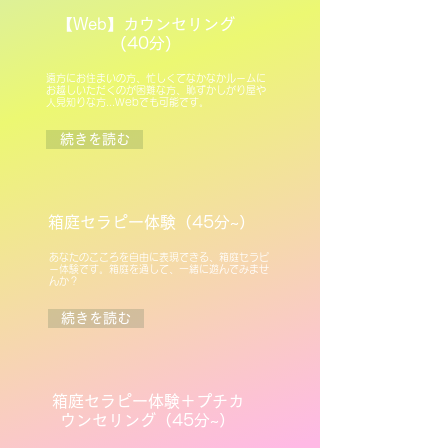
​【Web】カウンセリング
(40分)
遠方にお住まいの方、忙しくてなかなかルームに
お越しいただくのが困難な方、恥ずかしがり屋や
人見知りな方...Webでも可能です。
続きを読む
箱庭セラピー体験（45分~）
あなたのこころを自由に表現できる、箱庭セラピ
ー体験です。箱庭を通して、一緒に遊んでみませ
んか？
続きを読む
​箱庭セラピー体験＋プチカ
ウンセリング（45分~）